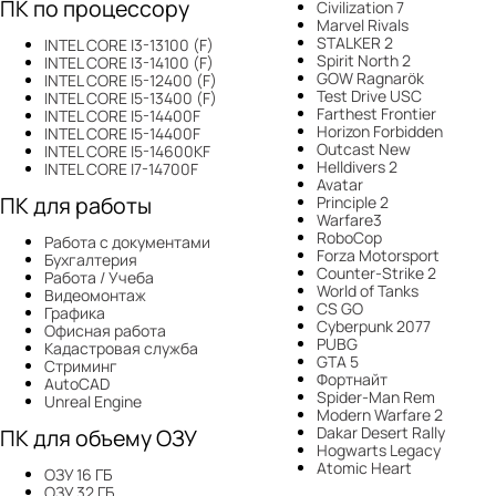
ПК по процессору
Civilization 7
Marvel Rivals
STALKER 2
INTEL CORE I3-13100 (F)
Spirit North 2
INTEL CORE I3-14100 (F)
GOW Ragnarök
INTEL CORE I5-12400 (F)
Test Drive USC
INTEL CORE I5-13400 (F)
Farthest Frontier
INTEL CORE I5-14400F
Horizon Forbidden
INTEL CORE I5-14400F
Outcast New
INTEL CORE I5-14600KF
Helldivers 2
INTEL CORE I7-14700F
Avatar
ПК для работы
Principle 2
Warfare3
RoboCop
Работа с документами
Forza Motorsport
Бухгалтерия
Counter-Strike 2
Работа / Учеба
World of Tanks
Видеомонтаж
CS GO
Графика
Cyberpunk 2077
Офисная работа
PUBG
Кадастровая служба
GTA 5
Стриминг
Фортнайт
AutoCAD
Spider-Man Rem
Unreal Engine
Modern Warfare 2
Dakar Desert Rally
ПК для объему ОЗУ
Hogwarts Legacy
Atomic Heart
ОЗУ 16 ГБ
ОЗУ 32 ГБ