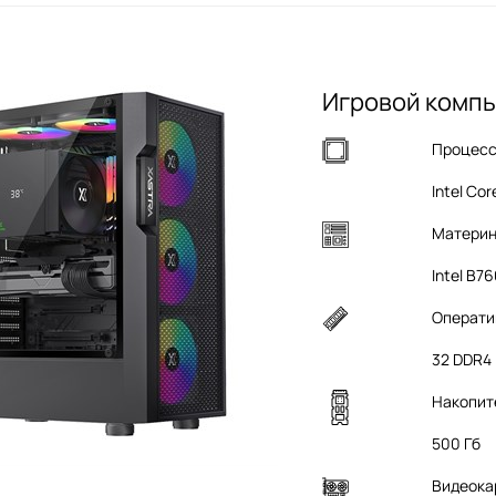
Игровой компь
Процес
Intel Cor
Материн
Intel B7
Операти
32 DDR4
Накопит
500 Гб
Видеока