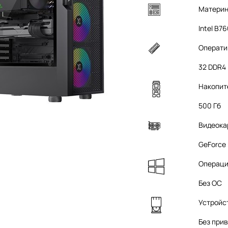
Материн
Intel B7
Операти
32 DDR4
Накопит
500 Гб
Видеока
GeForce
Операци
Без ОС
Устройс
Без при