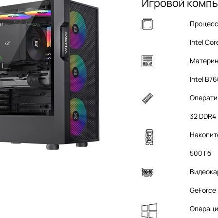
Игровой компь
Процес
Intel Cor
Материн
Intel B7
Операти
32 DDR4
Накопит
500 Гб
Видеока
GeForce
Операци