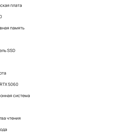
ская плата
60
вная память
ель SSD
рта
 RTX 5060
онная система
тва чтения
вода