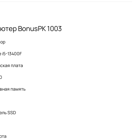
ютер BonusPK 1003
сор
e i5-13400F
ская плата
60
вная память
ель SSD
рта