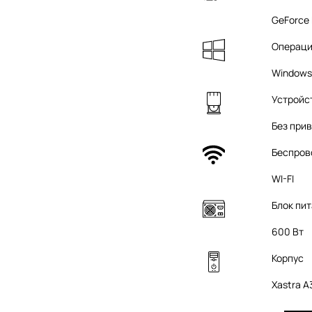
GeForce
Операци
Windows 
Устройс
Без при
Беспров
WI-FI
Блок пи
600 Вт
Корпус
Xastra 