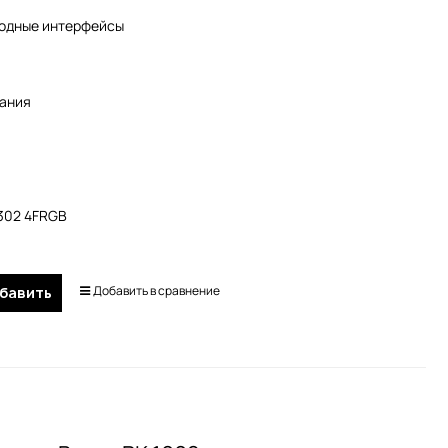
одные интерфейсы
тания
A302 4FRGB
Добавить в сравнение
бавить