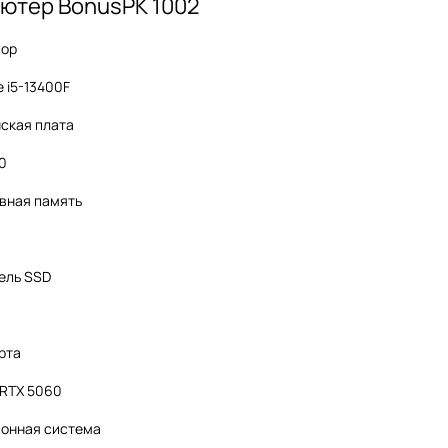
ютер BonusPK 1002
сор
e i5-13400F
ская плата
60
вная память
ель SSD
рта
 RTX 5060
онная система