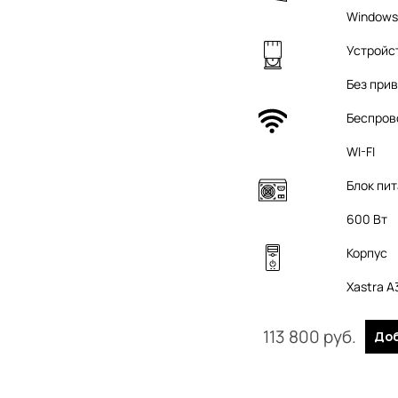
Windows
Устройс
Без при
Беспров
WI-FI
Блок пи
600 Вт
Корпус
Xastra 
113 800
 руб.
До