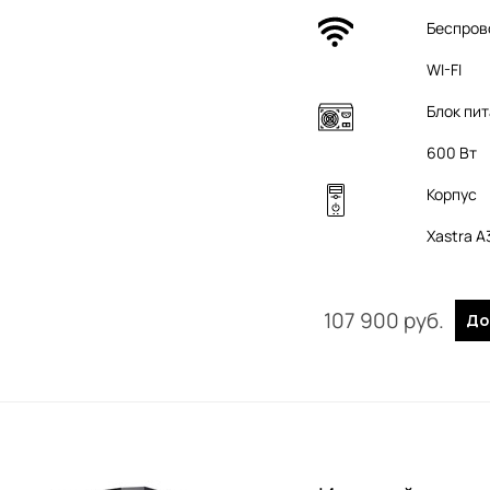
Беспров
WI-FI
Блок пи
600 Вт
Корпус
Xastra 
107 900
 руб.
До