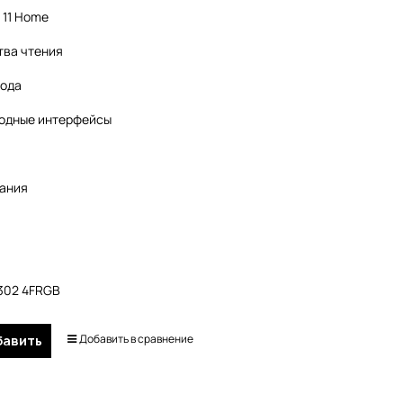
 11 Home
тва чтения
вода
одные интерфейсы
тания
A302 4FRGB
Добавить в сравнение
бавить