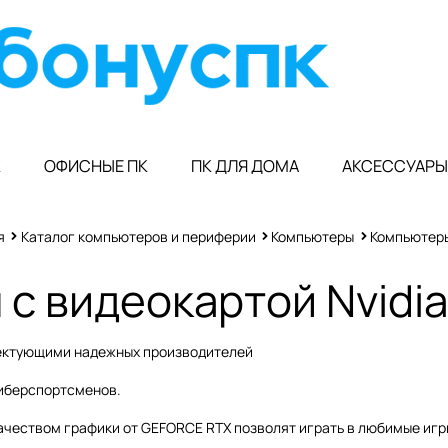
К
ОФИСНЫЕ ПК
ПК ДЛЯ ДОМА
АКСЕССУАРЫ
я
Каталог компьютеров и периферии
Компьютеры
Компьютеры
с видеокартой Nvidia
лектующими надежных производителей
киберспортсменов.
ачеством графики от GEFORCE RTX позволят играть в любимые игр