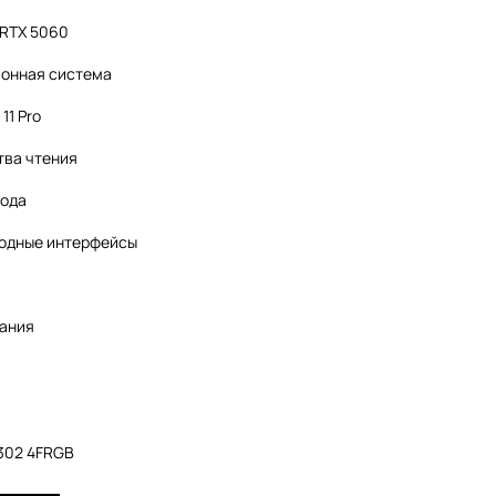
 RTX 5060
онная система
11 Pro
тва чтения
вода
одные интерфейсы
тания
A302 4FRGB