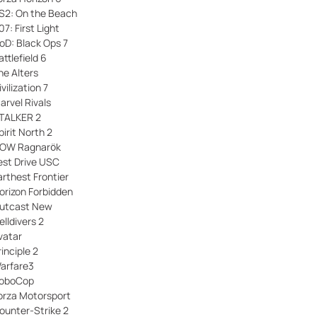
S2: On the Beach
07: First Light
oD: Black Ops 7
attlefield 6
he Alters
vilization 7
arvel Rivals
TALKER 2
pirit North 2
OW Ragnarök
est Drive USC
arthest Frontier
orizon Forbidden
utcast New
elldivers 2
vatar
rinciple 2
arfare3
oboCop
orza Motorsport
ounter-Strike 2