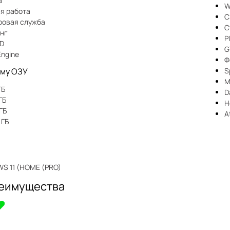
а
W
я работа
C
ровая служба
C
нг
P
D
G
Engine
Ф
ему ОЗУ
S
M
ГБ
D
ГБ
H
ГБ
A
 ГБ
S 11 (HOME (PRO)
еимущества