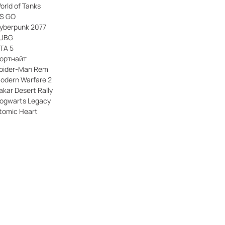
orld of Tanks
S GO
yberpunk 2077
UBG
TA 5
ортнайт
pider-Man Rem
odern Warfare 2
akar Desert Rally
ogwarts Legacy
tomic Heart