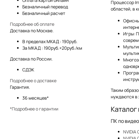
Оплата картой онлайн
Процессор In
Безналичный перевод
областей, в 
Безналичный расчет
Офисны
Подробнее об оплате
интерн
Доставка по Москве.
Игры: 
соврем
В пределах МКАД : 190руб.
Мультим
За МКАД : 190руб.+20руб./км
мульти
Доставка по России.
Многоз
одновр
СДЭК
Програ
инстру
Подробнее о доставке
Гарантия.
Таким образо
нуждаются в 
36 месяцев*
Каталог
*Подробнее о гарантии
ПК по виде
NVIDIA
NVIDIA