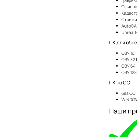
График
Офисна
Кадаст
Стрими
AutoCA
Unreal 
ПК для объ
ОЗУ 16 
ОЗУ 32 
ОЗУ 64 
ОЗУ 128
ПК по ОС
без ОС
WINDOW
Наши пр