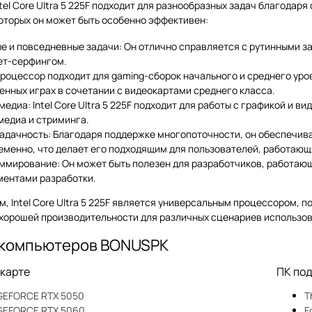
tel Core Ultra 5 225F подходит для разнообразных задач благодаря
которых он может быть особенно эффективен:
е и повседневные задачи: Он отлично справляется с рутинными за
ет-серфингом.
Процессор подходит для gaming-сборок начального и среднего ур
енных играх в сочетании с видеокартами среднего класса.
едиа: Intel Core Ultra 5 225F подходит для работы с графикой и 
медиа и стриминга.
адачность: Благодаря поддержке многопоточности, он обеспечив
еменно, что делает его подходящим для пользователей, работаю
ммирование: Он может быть полезен для разработчиков, работаю
ментами разработки.
м, Intel Core Ultra 5 225F является универсальным процессором,
хорошей производительности для различных сценариев использов
 компьютеров BONUSPK
окарте
ПК под
 GEFORCE RTX 5050
T
 GEFORCE RTX 5060
F