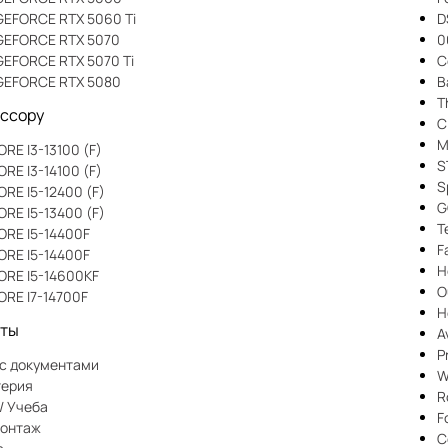
GEFORCE RTX 5060 Ti
D
 GEFORCE RTX 5070
0
GEFORCE RTX 5070 Ti
C
 GEFORCE RTX 5080
B
T
ессору
Ci
M
ORE I3-13100 (F)
S
ORE I3-14100 (F)
S
ORE I5-12400 (F)
G
ORE I5-13400 (F)
T
ORE I5-14400F
F
ORE I5-14400F
H
ORE I5-14600KF
O
ORE I7-14700F
H
оты
A
P
 с документами
W
терия
R
/ Учеба
F
онтаж
C