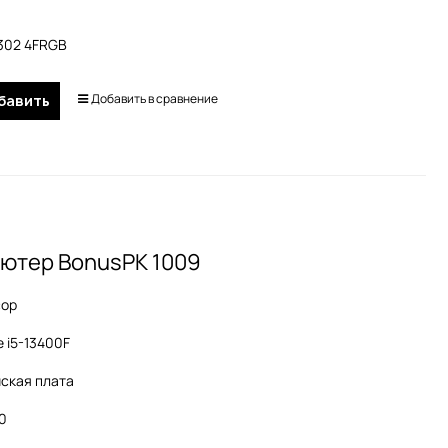
A302 4FRGB
Добавить в сравнение
бавить
ютер BonusPK 1009
сор
e i5-13400F
ская плата
60