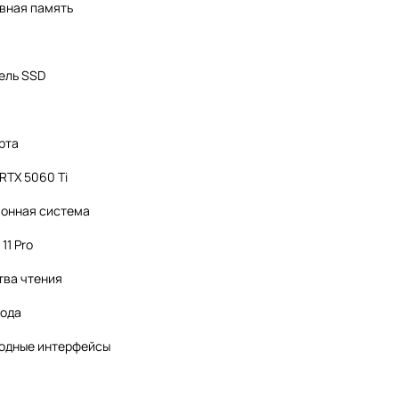
вная память
ель SSD
рта
RTX 5060 Ti
онная система
11 Pro
тва чтения
вода
одные интерфейсы