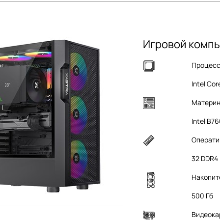
Игровой компь
Процес
Intel Cor
Материн
Intel B7
Операти
32 DDR4
Накопит
500 Гб
Видеока