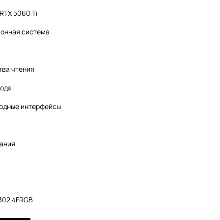
RTX 5060 Ti
онная система
тва чтения
вода
одные интерфейсы
тания
A302 4FRGB