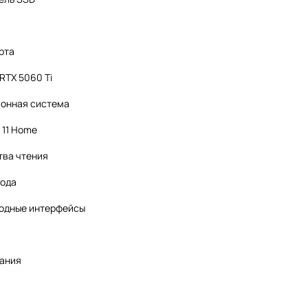
рта
RTX 5060 Ti
онная система
 11 Home
тва чтения
вода
одные интерфейсы
тания