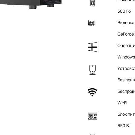
500 Гб
Видеока
GeForce 
Операци
Windows
Устройс
Без при
Беспров
WI-FI
Блок пи
650 Вт