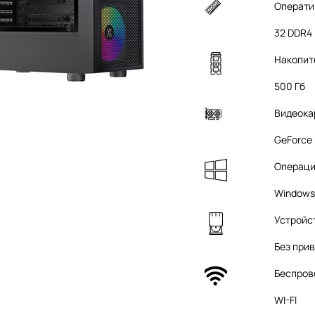
Операти
32 DDR4
Накопит
500 Гб
Видеока
GeForce 
Операци
Windows 
Устройс
Без при
Беспров
WI-FI