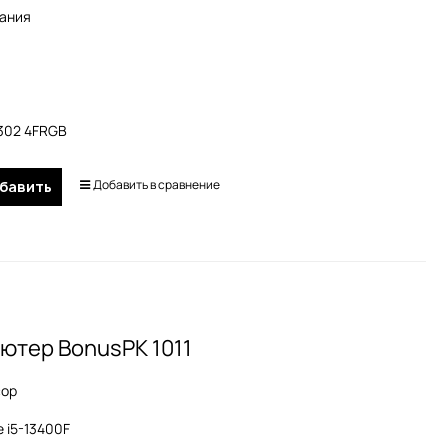
тания
A302 4FRGB
Добавить в сравнение
бавить
ютер BonusPK 1011
сор
e i5-13400F