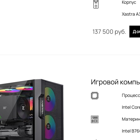
Корпус
Xastra 
137 500
 руб.
До
Игровой компь
Процес
Intel Cor
Материн
Intel B7