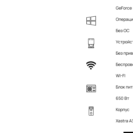
GeForce 
Операци
Без ОС
Устройс
Без при
Беспров
WI-FI
Блок пи
650 Вт
Корпус
Xastra 