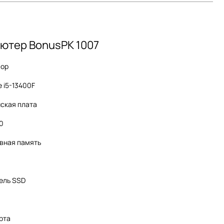
ютер BonusPK 1007
сор
e i5-13400F
ская плата
60
вная память
ель SSD
рта