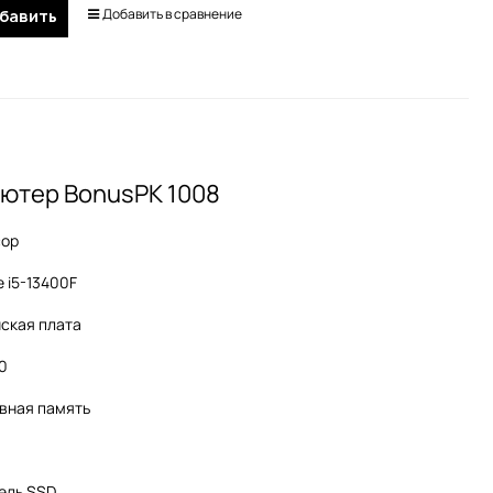
Добавить в сравнение
бавить
ютер BonusPK 1008
сор
e i5-13400F
ская плата
60
вная память
ель SSD