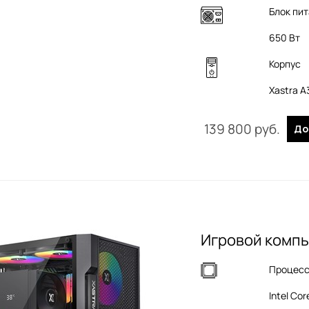
Блок пи
650 Вт
Корпус
Xastra 
139 800
 руб.
До
Игровой компь
Процес
Intel Cor