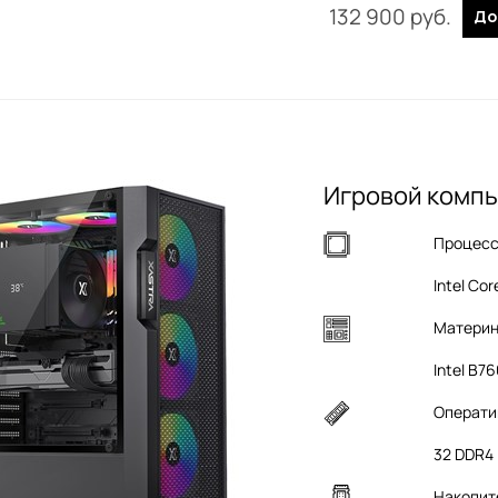
132 900
 руб.
До
Игровой компь
Процес
Intel Cor
Материн
Intel B7
Операти
32 DDR4
Накопит