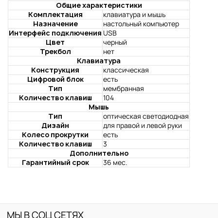
Общие характеристики
Комплектация
клавиатура и мышь
Назначение
настольный компьютер
Интерфейс подключения
USB
Цвет
черный
Трекбол
нет
Клавиатура
Конструкция
классическая
Цифровой блок
есть
Тип
мембранная
Количество клавиш
104
Мышь
Тип
оптическая светодиодная
Дизайн
для правой и левой руки
Колесо прокрутки
есть
Количество клавиш
3
Дополнительно
Гарантийный срок
36 мес.
МЫ В СОЦ СЕТЯХ