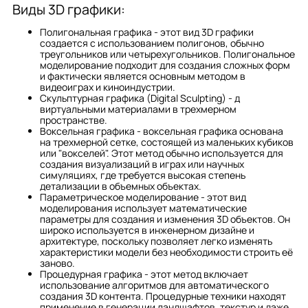
Виды 3D графики:
Полигональная графика - этот вид 3D графики
создается с использованием полигонов, обычно
треугольников или четырехугольников. Полигональное
моделирование подходит для создания сложных форм
и фактически является основным методом в
видеоиграх и киноиндустрии.
Скульптурная графика (Digital Sculpting) - д
виртуальными материалами в трехмерном
пространстве.
Воксельная графика - воксельная графика основана
на трехмерной сетке, состоящей из маленьких кубиков
или "вокселей". Этот метод обычно используется для
создания визуализаций в играх или научных
симуляциях, где требуется высокая степень
детализации в объемных объектах.
Параметрическое моделирование - этот вид
моделирования использует математические
параметры для создания и изменения 3D объектов. Он
широко используется в инженерном дизайне и
архитектуре, поскольку позволяет легко изменять
характеристики модели без необходимости строить её
заново.
Процедурная графика - этот метод включает
использование алгоритмов для автоматического
создания 3D контента. Процедурные техники находят
применение в генерации ландшафтов, текстур и даже